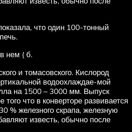
бавляют известь, обычно после
показала, что один 100-тонный
я печь.
 в нем ( б.
ского и томасовского. Кислород
 вертикальной водоохлаждае-мой
лла на 1500 – 3000 мм. Выпуск
е того что в конверторе развивается
 30 % железного скрапа, железную
бавляют известь, обычно после