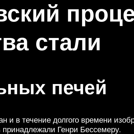
вский проц
ва стали
ьных печей
н и в течение долгого времени изоб
в принадлежали Генри Бессемеру.