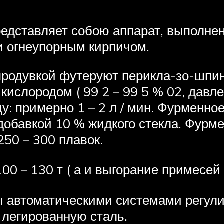
представляет собою аппарат, выполн
ри огнеупорным кирпичом.
продувкой футеруют перикла-зо-шпи
ислородом ( 99 2 – 99 5 % 02, давле
: примерно 1 – 2 л / мин. Фурменно
добавкой 10 % жидкого стекла. Фурм
 250 – 300 плавок.
0 – 130 т ( а и выгорание примесей
автоматическими системами регулир
и легированную сталь.