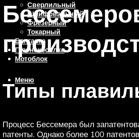
Бессемеро
Сверлильный
Шлифовальный
Фрезерный
Токарный
производст
Болгарка
Газонокосилка
Мотоблок
Меню
Типы плавил
Процесс Бессемера был запатентова
патенты. Однако более 100 патенто