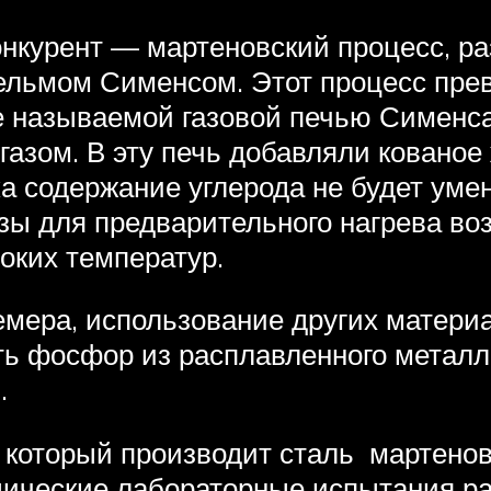
конкурент — мартеновский процесс, 
льмом Сименсом. Этот процесс превр
е называемой газовой печью Сименса,
газом. В эту печь добавляли кованое
ка содержание углерода не будет ум
ы для предварительного нагрева воз
оких температур.
емера, использование других материал
ить фосфор из расплавленного метал
.
, который производит сталь мартено
дические лабораторные испытания ра