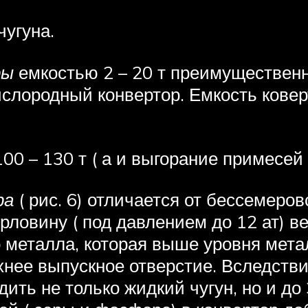
 чугуна.
ры
емкостью 2 – 20 т преимущественн
 кислородный конвертор. Емкость кове
0 – 130 т ( а и выгорание примесей
ра
( рис. 6) отличается от бессемеров
орловину ( под давлением до 12 ат)
 металла, которая выше уровня мета
хнее выпускное отверстие. Вследстви
ить не только жидкий чугун, но и до