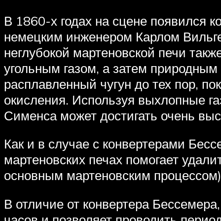
В 1860-х годах на сцене появился 
немецким инженером Карлом Вильге
неглубокой мартеновской печи такж
угольным газом, а затем природным 
расплавленный чугун до тех пор, по
окисления. Используя выхлопные газ
Сименса может достигать очень выс
Как и в случае с конвертерами Бесс
мартеновских печах помогает удал
основным мартеновским процессом)
В отличие от конвертера Бессемера
часов и позволяет проводить перио