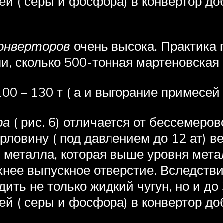
ей ( серы и фосфора) в конвертор до
онверторов
очень высока. Практика 
али, сколько 500-тонная мартеновска
0 – 130 т ( а и выгорание примесей
ра
( рис. 6) отличается от бессемеров
орловину ( под давлением до 12 ат)
 металла, которая выше уровня мета
хнее выпускное отверстие. Вследстви
ить не только жидкий чугун, но и до
ей ( серы и фосфора) в конвертор до