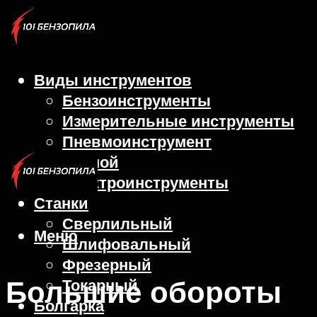
Виды инструментов
Бензоинструменты
Измерительные инструменты
Пневмоинструмент
Ручной
Электроинструменты
Станки
Сверлильный
Меню
Шлифовальный
Фрезерный
Большие обороты
Токарный
Болгарка