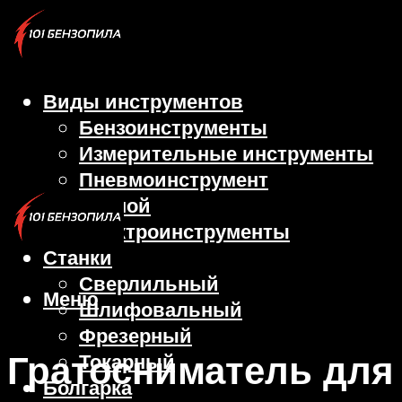
Виды инструментов
Бензоинструменты
Измерительные инструменты
Пневмоинструмент
Ручной
Электроинструменты
Станки
Сверлильный
Меню
Шлифовальный
Фрезерный
Гратосниматель для
Токарный
Болгарка