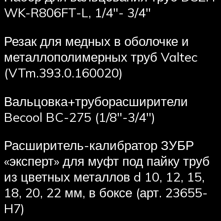
WK-R806FT-L, 1/4″- 3/4″
Резак для медных в оболочке и
металлополимерных труб Valtec
(VTm.393.0.160020)
Вальцовка+труборасширители
Becool BC-275 (1/8″-3/4″)
Расширитель-калибратор ЗУБР
«эксперт» для муфт под пайку труб
из цветных металлов d 10, 12, 15,
18, 20, 22 мм, в боксе (арт. 23655-
H7)