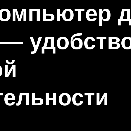
компьютер 
 — удобство
ой
тельности