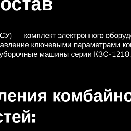
состав
СУ) — комплект электронного обору
равление ключевыми параметрами ко
ноуборочные машины серии КЗС-1218,
ления комбайно
тей: