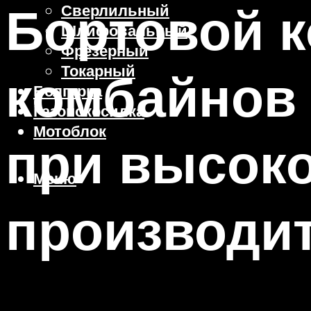
Бортовой 
Сверлильный
Шлифовальный
Фрезерный
Токарный
комбайнов
Болгарка
Газонокосилка
Мотоблок
при высок
Меню
производи