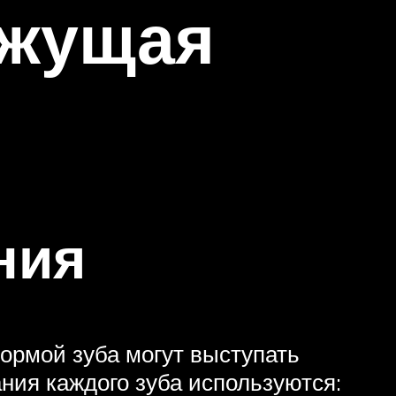
ежущая
ния
формой зуба могут выступать
ния каждого зуба используются: