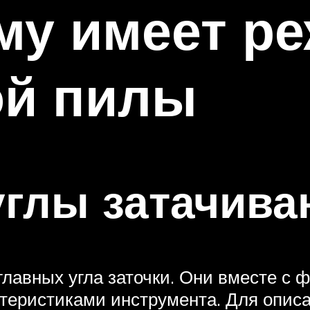
му имеет р
ой пилы
глы затачива
лавных угла заточки. Они вместе с 
еристиками инструмента. Для описа