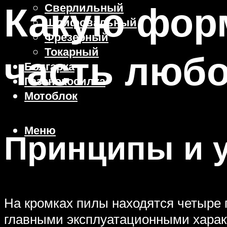
Какую фор
Сверлильный
Шлифовальный
Фрезерный
Токарный
часть люб
Болгарка
Газонокосилка
Мотоблок
Меню
Принципы и у
На кромках пилы находятся четыре г
главными эксплуатационными характ