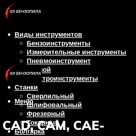
Виды инструментов
Бензоинструменты
Измерительные инструменты
Пневмоинструмент
Ручной
Электроинструменты
Станки
Сверлильный
Меню
Шлифовальный
Фрезерный
CAD, CAM, CAE-
Токарный
Болгарка