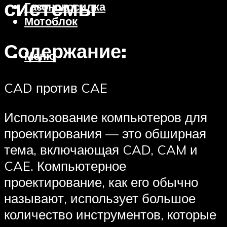
системы
Газонокосилка
Мотоблок
Содержание:
Меню
CAD против CAE
Использование компьютеров для
проектирования — это обширная
тема, включающая CAD, CAM и
CAE. Компьютерное
проектирование, как его обычно
называют, использует большое
количество инструментов, которые