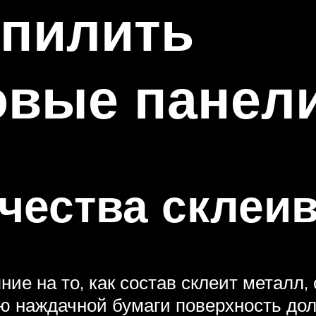
 пилить
овые панел
чества склеи
ние на то, как состав склеит металл
ю наждачной бумаги поверхность до