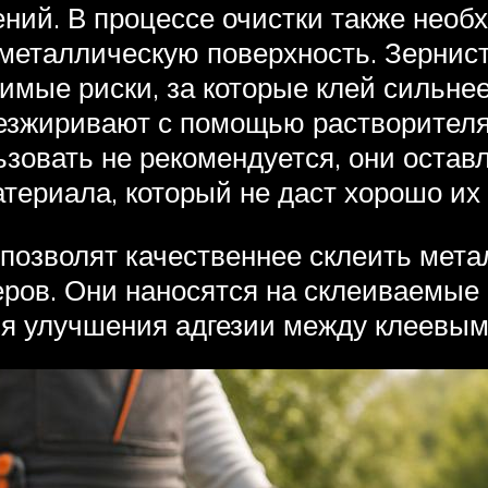
ний. В процессе очистки также необх
металлическую поверхность. Зернист
димые риски, за которые клей сильне
безжиривают с помощью растворителя 
ьзовать не рекомендуется, они оста
атериала, который не даст хорошо их 
озволят качественнее склеить мета
ов. Они наносятся на склеиваемые п
ля улучшения адгезии между клеевым