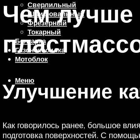
Чем лучше
Сверлильный
Шлифовальный
Фрезерный
Токарный
пластмасс
Болгарка
Газонокосилка
Мотоблок
Меню
Улучшение ка
Как говорилось ранее, большое влия
подготовка поверхностей. С помощь