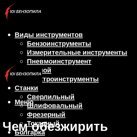
Виды инструментов
Бензоинструменты
Измерительные инструменты
Пневмоинструмент
Ручной
Электроинструменты
Станки
Сверлильный
Меню
Шлифовальный
Фрезерный
Чем обезжирить
Токарный
Болгарка