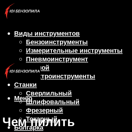
Виды инструментов
Бензоинструменты
Измерительные инструменты
Пневмоинструмент
Ручной
Электроинструменты
Станки
Сверлильный
Меню
Шлифовальный
Фрезерный
Чем пилить
Токарный
Болгарка