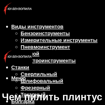
Виды инструментов
Бензоинструменты
Измерительные инструменты
Пневмоинструмент
Ручной
Электроинструменты
Станки
Сверлильный
Меню
Шлифовальный
Фрезерный
Чем пилить плинтус
Токарный
Болгарка