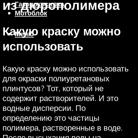
из дюрополимера
Газонокосилка
Мотоблок
Какую краску можно
Меню
использовать
Какую краску можно использовать
для окраски полиуретановых
плинтусов? Тот, который не
содержит растворителей. И это
водные дисперсии. По
определению это частицы
полимера, растворенные в воде.
После высыхания воды на