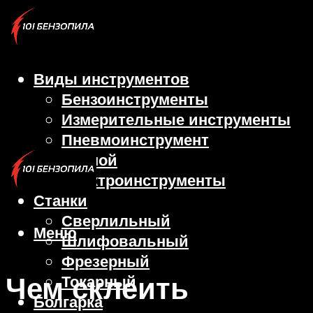
Виды инструментов
Бензоинструменты
Измерительные инструменты
Пневмоинструмент
Ручной
Электроинструменты
Станки
Сверлильный
Меню
Шлифовальный
Фрезерный
Чем склеить
Токарный
Болгарка