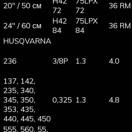
H42
75LPX
20″ / 50 см
36 RM
72
72
H42
75LPX
24″ / 60 см
36 RM
84
84
HUSQVARNA
236
3/8P
1.3
4.0
137, 142,
235, 340,
345, 350,
0,325
1.3
4.8
353, 435,
440, 445, 450
555, 560, 55,