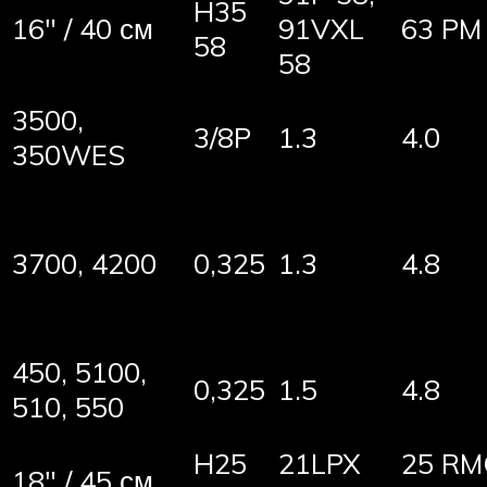
H35
16″ / 40 см
91VXL
63 PM
58
58
3500,
3/8P
1.3
4.0
350WES
3700, 4200
0,325
1.3
4.8
450, 5100,
0,325
1.5
4.8
510, 550
H25
21LPX
25 RM
18″ / 45 см