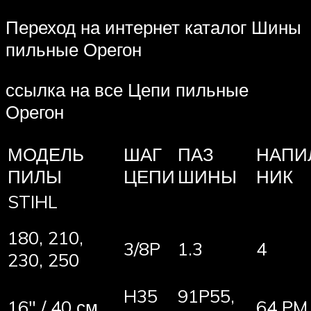
Переход на интернет каталог Шины
пильные Орегон
ссылка на все Цепи пильные
Орегон
МОДЕЛЬ
ШАГ
ПАЗ
НАПИ
ПИЛЫ
ЦЕПИ
ШИНЫ
НИК
STIHL
180, 210,
3/8P
1.3
4
230, 250
H35
91P55,
16″ / 40 см
64 PM