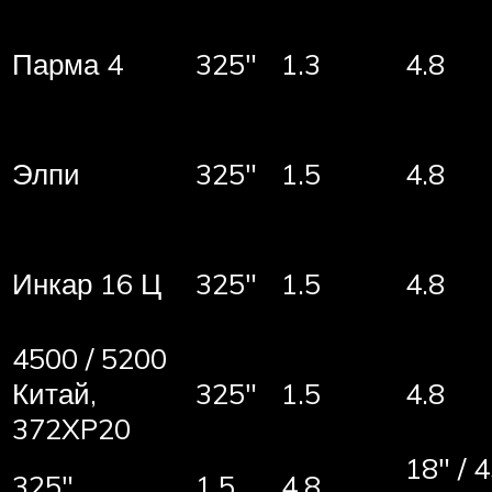
Парма 4
325″
1.3
4.8
Элпи
325″
1.5
4.8
Инкар 16 Ц
325″
1.5
4.8
4500 / 5200
Китай,
325″
1.5
4.8
372XP20
18″ / 
325″
1.5
4.8