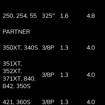
250, 254, 55
325″
1.6
4.8
PARTNER
350XT, 340S
3/8P
1.3
4.0
351XT,
352XT,
3/8P
1.3
4.0
371XT, 840,
842, 350S
421, 360S
3/8P
1.3
4.0