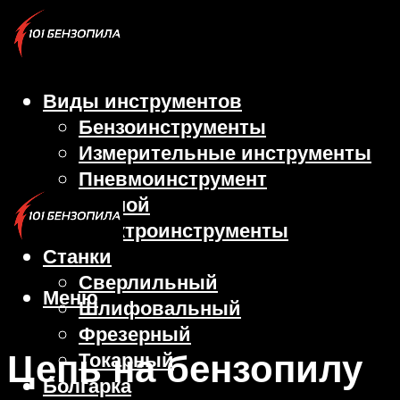
Виды инструментов
Бензоинструменты
Измерительные инструменты
Пневмоинструмент
Ручной
Электроинструменты
Станки
Сверлильный
Меню
Шлифовальный
Фрезерный
Цепь на бензопилу
Токарный
Болгарка