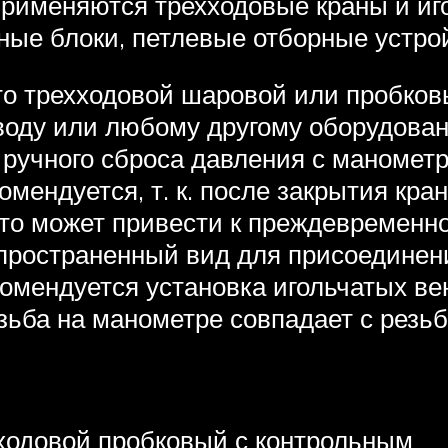
применяются трехходовые краны и иг
ые блоки, петлевые отборные устро
то трехходовой шаровой или пробков
воду или любому другому оборудован
 ручного сброса давления с маномет
мендуется, т. к. после закрытия кр
то может привести к преждевременном
спространенный вид для присоединен
омендуется установка игольчатых ве
зьба на манометре совпадает с резьб
ходовой пробковый с контрольным