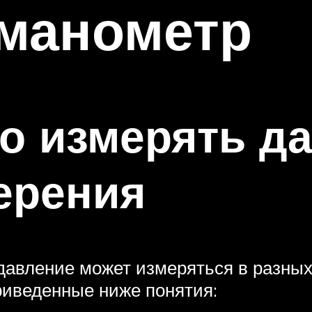
манометр
о измерять д
ерения
 давление может измеряться в разны
риведенные ниже понятия: