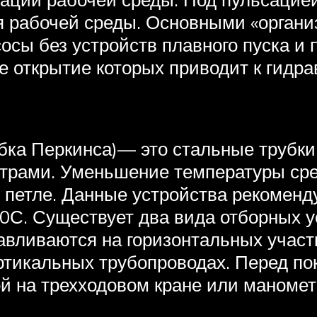
я рабочей среды. Основными «органи
сы без устройств плавного пуска и
е открытие которых приводит к гидр
бка Перкинса)— это стальные трубки
трами. Уменьшение температуры ср
в петле. Данные устройства рекоменд
0С. Существует два вида отборных у
вливаются на горизонтальных участк
ртикальных трубопроводах. Перед по
ой на трехходовом кране или маномет