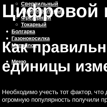
Цифровой 
Сверлильный
Шлифовальный
Фрезерный
Токарный
Болгарка
Газонокосилка
Как правильн
Мотоблок
единицы изм
Меню
Необходимо учесть тот фактор, что
огромную популярность получили п