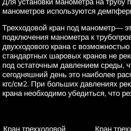
Для установки манометра на трубу 
манометров используются демпферн
Трехходовой кран под манометр— э
подключения манометра к трубопро
двухходового крана с возможностью
стандартных шаровых кранов не реко
под остаточным давлением среды, ч
сегодняшний день это наиболее ра
кгс/см2. При больших давлениях рек
крана необходимо убедиться, что ре
Кран трехходовой
Кран трех