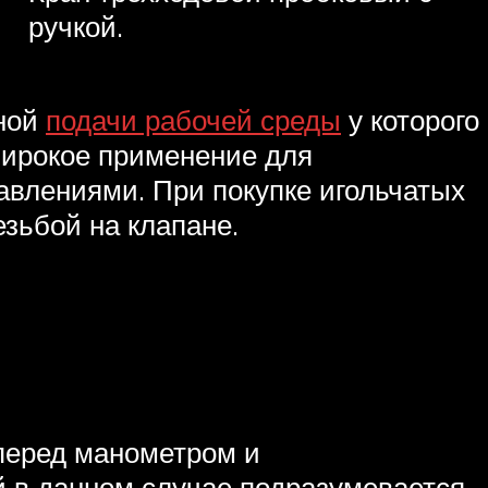
ручкой.
вной
подачи рабочей среды
у которого
широкое применение для
влениями. При покупке игольчатых
езьбой на клапане.
перед манометром и
й в данном случае подразумевается