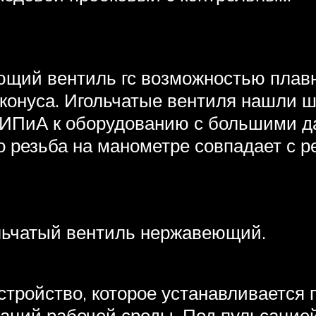
ющий вентиль гс возможностью пла
 конуса. Игольчатые вентиля нашли 
ИПиА к оборудованию с большими да
 резьба на манометре совпадает с р
льчатый вентиль нержавеющий.
тройство, которое устанавливается 
аций рабочей среды. Под пульсацие