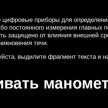
е цифровые приборы для определен
бо постоянного измерения главных п
ть защищено от влияния внешней сре
никновения течи.
йста, выдилите фрагмент текста и на
ивать маноме