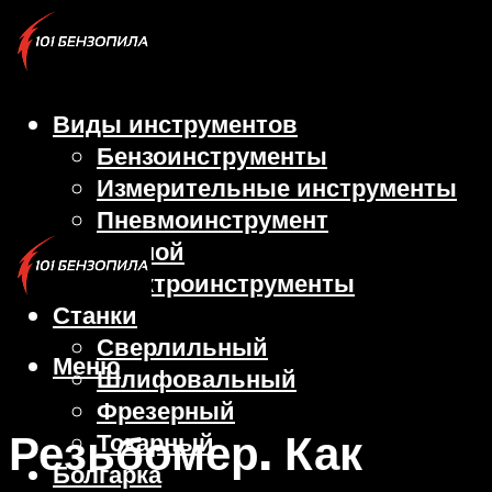
Виды инструментов
Бензоинструменты
Измерительные инструменты
Пневмоинструмент
Ручной
Электроинструменты
Станки
Сверлильный
Меню
Шлифовальный
Фрезерный
Резьбомер. Как
Токарный
Болгарка