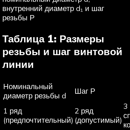
внутренний диаметр d₁ и шаг
резьбы Р
Таблица 1: Размеры
резьбы и шаг винтовой
линии
Номинальный
Шаг Р
диаметр резьбы d
3
1 ряд
2 ряд
с
(предпочтительный)
(допустимый)
к