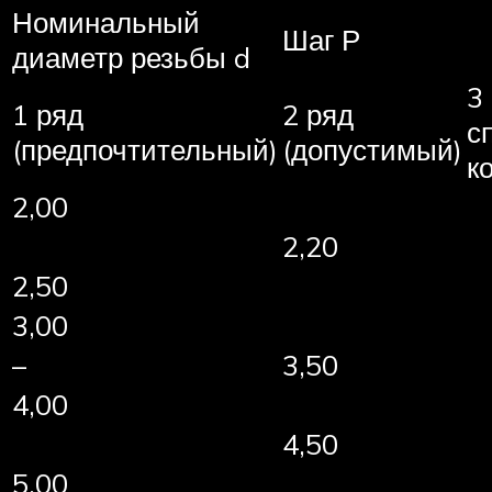
Номинальный
Шаг Р
диаметр резьбы d
3
1 ряд
2 ряд
с
(предпочтительный)
(допустимый)
к
2,00
2,20
2,50
3,00
–
3,50
4,00
4,50
5,00