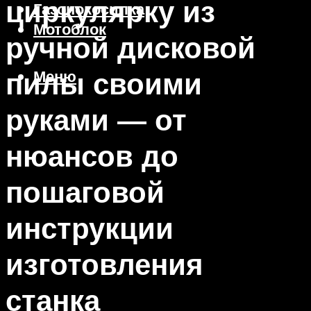
циркулярку из
Газонокосилка
Мотоблок
ручной дисковой
пилы своими
Меню
руками — от
нюансов до
пошаговой
инструкции
изготовления
станка