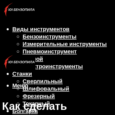
Виды инструментов
Бензоинструменты
Измерительные инструменты
Пневмоинструмент
Ручной
Электроинструменты
Станки
Сверлильный
Меню
Шлифовальный
Фрезерный
Как сделать
Токарный
Болгарка