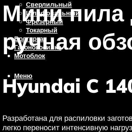
Мини пила 
Сверлильный
Шлифовальный
Фрезерный
Токарный
ручная обз
Болгарка
Газонокосилка
Мотоблок
Меню
Hyundai C 14
Разработана для распиловки заготов
легко переносит интенсивную нагру