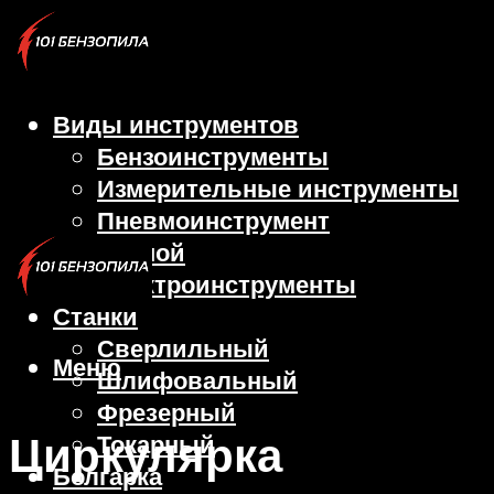
Виды инструментов
Бензоинструменты
Измерительные инструменты
Пневмоинструмент
Ручной
Электроинструменты
Станки
Сверлильный
Меню
Шлифовальный
Фрезерный
Циркулярка
Токарный
Болгарка