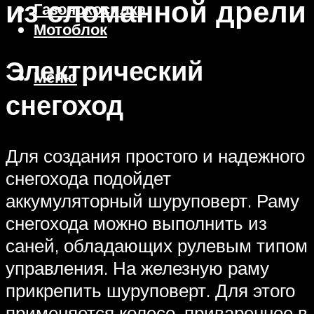
из сломанной дрели
Газонокосилка
Мотоблок
Электрический
Меню
снегоход
Для создания простого и надежного
снегохода подойдет
аккумуляторный шуруповерт. Раму
снегохода можно выполнить из
саней, обладающих рулевым типом
управления. На железную раму
прикрепить шуруповерт. Для этого
применяется колесо, приваренное в