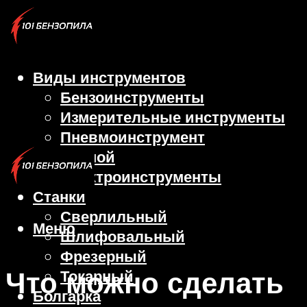
Виды инструментов
Бензоинструменты
Измерительные инструменты
Пневмоинструмент
Ручной
Электроинструменты
Станки
Сверлильный
Меню
Шлифовальный
Фрезерный
Что можно сделать
Токарный
Болгарка