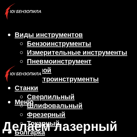
Виды инструментов
Бензоинструменты
Измерительные инструменты
Пневмоинструмент
Ручной
Электроинструменты
Станки
Сверлильный
Меню
Шлифовальный
Фрезерный
Делаем лазерный
Токарный
Болгарка