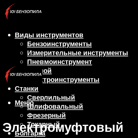
Виды инструментов
Бензоинструменты
Измерительные инструменты
Пневмоинструмент
Ручной
Электроинструменты
Станки
Сверлильный
Меню
Шлифовальный
Фрезерный
Электромуфтовый
Токарный
Болгарка