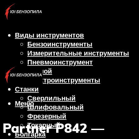
Виды инструментов
Бензоинструменты
Измерительные инструменты
Пневмоинструмент
Ручной
Электроинструменты
Станки
Сверлильный
Меню
Шлифовальный
Фрезерный
Partner P842 —
Токарный
Болгарка