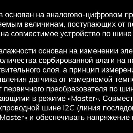
в основан на аналогово-цифровом пр
яемым величинам, поступающих от п
 на совместимое устройство по шине
лажности основан на изменении эле
количества сорбированной влаги на 
твительного слоя, а принцип измере
ивления датчика от измеряемой тем
т первичного преобразователя по ши
ающими в режиме «Master». Совмест
хпроводной шине I2C (линия последо
 «Master» и обеспечивать напряжение