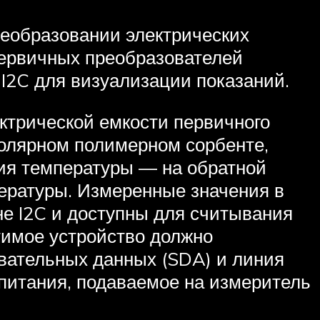
еобразовании электрических
ервичных преобразователей
 I2C для визуализации показаний.
ктрической емкости первичного
полярном полимерном сорбенте,
ния температуры — на обратной
пературы. Измеренные значения в
не I2C и доступны для считывания
имое устройство должно
вательных данных (SDA) и линия
 питания, подаваемое на измеритель