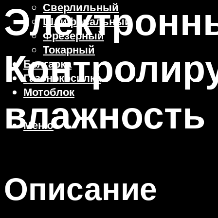
Электронн
Сверлильный
Шлифовальный
Фрезерный
Токарный
Контролиру
Болгарка
Газонокосилка
Мотоблок
влажность
Меню
Описание