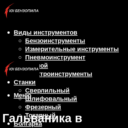
Виды инструментов
Бензоинструменты
Измерительные инструменты
Пневмоинструмент
Ручной
Электроинструменты
Станки
Сверлильный
Меню
Шлифовальный
Фрезерный
Гальваника в
Токарный
Болгарка