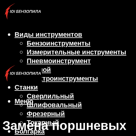
Виды инструментов
Бензоинструменты
Измерительные инструменты
Пневмоинструмент
Ручной
Электроинструменты
Станки
Сверлильный
Меню
Шлифовальный
Фрезерный
Замена поршневых
Токарный
Болгарка