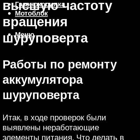
высшую частоту
Газонокосилка
Мотоблок
вращения
шуруповерта
Меню
Работы по ремонту
аккумулятора
шуруповерта
Итак, в ходе проверок были
выявлены неработающие
элементы питания. Что делать в