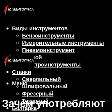
Виды инструментов
Бензоинструменты
Измерительные инструменты
Пневмоинструмент
Ручной
Электроинструменты
Станки
Сверлильный
Меню
Шлифовальный
Фрезерный
Зачем употребляют
Токарный
Болгарка