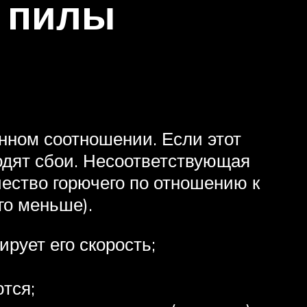
 пилы
нном соотношении. Если этот
ходят сбои. Несоответствующая
чество горючего по отношению к
го меньше).
рует его скорость;
тся;