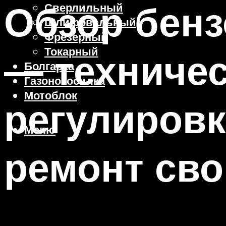
Обзор бенз
Сверлильный
Шлифовальный
Фрезерный
Токарный
— техничес
Болгарка
Газонокосилка
Мотоблок
регулировк
Меню
ремонт св