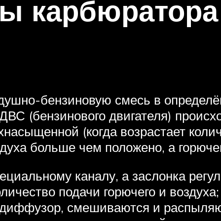
ты карбюратора
душно-бензиновую смесь в определё
 ДВС (бензинового двигателя) проис
хнасыщенной (когда возрастает коли
здуха больше чем положено, а горюче
циальному каналу, а заслонка регули
личество подачи горючего и воздуха;
з диффузор, смешиваются и распыляю