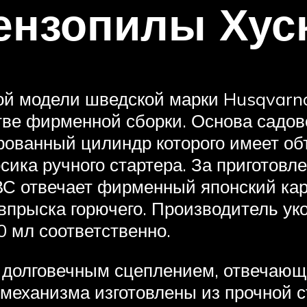
ензопилы Хус
ой модели шведской марки Husqvarna
ве фирменной сборки. Основа садово
ированный цилиндр которого имеет об
сика ручного стартера. За приготовл
ВС отвечает фирменный японский ка
впрыска горючего. Производитель ук
 мл соответственно.
 долговечным сцеплением, отвечающ
и механизма изготовлены из прочной