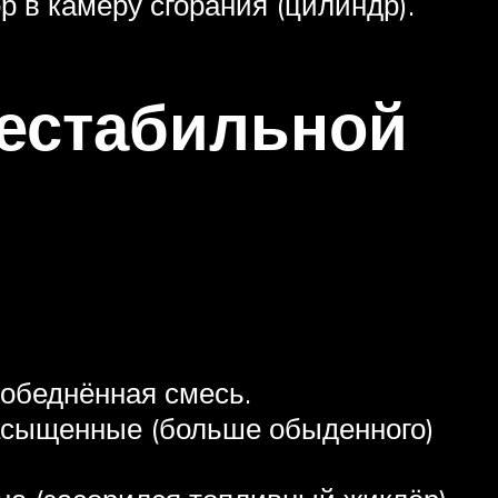
р в камеру сгорания (цилиндр).
нестабильной
 обеднённая смесь.
насыщенные (больше обыденного)