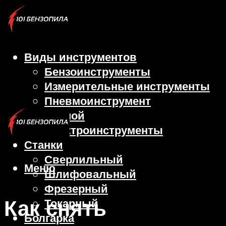
Виды инструментов
Бензоинструменты
Измерительные инструменты
Пневмоинструмент
Ручной
Электроинструменты
Станки
Сверлильный
Меню
Шлифовальный
Фрезерный
Как снять
Токарный
Болгарка