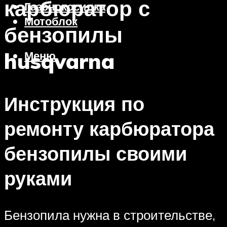
карбюратор с
Газонокосилка
Мотоблок
бензопилы
husqvarna
Меню
Инструкция по
ремонту карбюратора
бензопилы своими
руками
Бензопила нужна в строительстве,