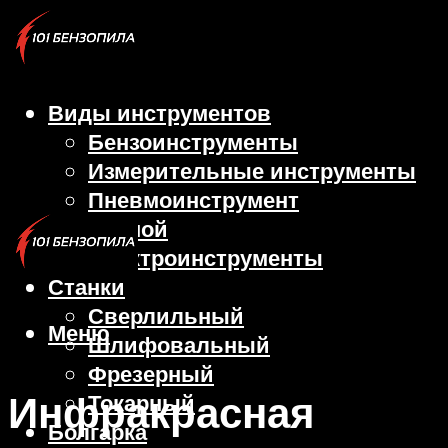
Виды инструментов
Бензоинструменты
Измерительные инструменты
Пневмоинструмент
Ручной
Электроинструменты
Станки
Сверлильный
Меню
Шлифовальный
Фрезерный
Инфракрасная
Токарный
Болгарка