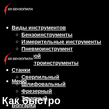
Виды инструментов
Бензоинструменты
Измерительные инструменты
Пневмоинструмент
Ручной
Электроинструменты
Станки
Сверлильный
Меню
Шлифовальный
Фрезерный
Как быстро
Токарный
Болгарка