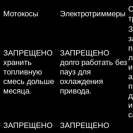
Мотокосы
Электротриммеры
т
з
п
ЗАПРЕЩЕНО
ЗАПРЕЩЕНО
л
хранить
долго работать без
и
топливную
пауз для
а
смесь дольше
охлаждения
п
месяца.
привода.
д
и
с
ЗАПРЕЩЕНО
ЗАПРЕЩЕНО