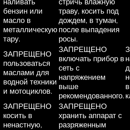
наливать
стричь влажную
бензин или
траву, косить под
масло в
дождем, в туман,
металлическую
после выпадения
тару.
росы.
ЗАПРЕЩЕНО
ЗАПРЕЩЕНО
включать прибор в
н
пользоваться
сеть с
д
маслами для
напряжением
н
водной техники
выше
в
и мотоциклов.
рекомендованного.
к
ЗАПРЕЩЕНО
ЗАПРЕЩЕНО
косить в
хранить аппарат с
ненастную,
разряженным