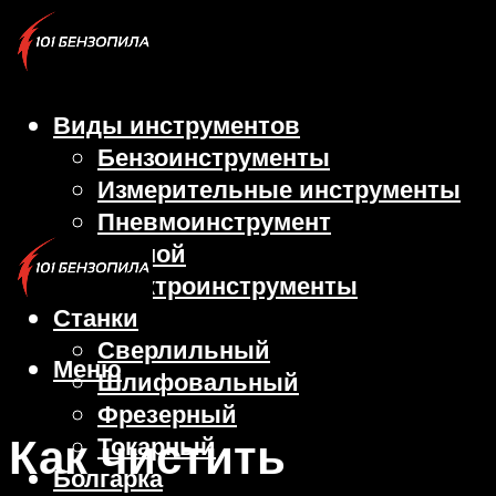
Виды инструментов
Бензоинструменты
Измерительные инструменты
Пневмоинструмент
Ручной
Электроинструменты
Станки
Сверлильный
Меню
Шлифовальный
Фрезерный
Как чистить
Токарный
Болгарка