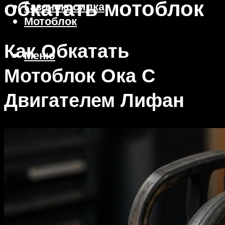
обкатать мотоблок
Газонокосилка
Мотоблок
Как Обкатать
Меню
Мотоблок Ока С
Двигателем Лифан