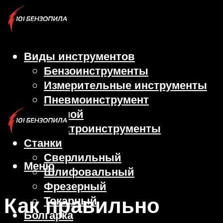
Виды инструментов
Бензоинструменты
Измерительные инструменты
Пневмоинструмент
Ручной
Электроинструменты
Станки
Сверлильный
Меню
Шлифовальный
Фрезерный
Как правильно
Токарный
Болгарка