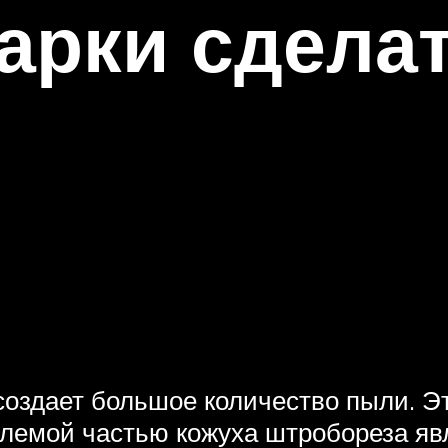
гарки сдела
 создает большое количество пыли. Э
лемой частью кожуха штробореза яв