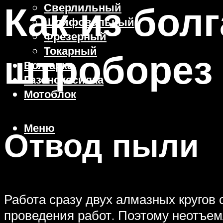
Как из бол
Сверлильный
Шлифовальный
Фрезерный
Токарный
штроборез
Болгарка
Газонокосилка
Мотоблок
Меню
Отвод пыли
Работа сразу двух алмазных кругов
проведения работ. Поэтому неотъем