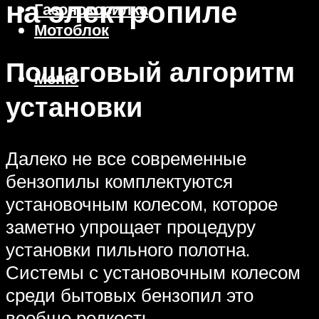
на электропиле
Газонокосилка
Мотоблок
Пошаговый алгоритм
Меню
установки
Далеко не все современные
бензопилы комплектуются
установочным колесом, которое
заметно упрощает процедуру
установки пильного полотна.
Системы с установочным колесом
среди бытовых бензопил это
вообще редкость