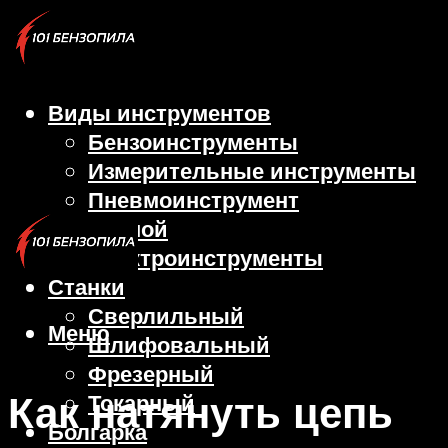
Виды инструментов
Бензоинструменты
Измерительные инструменты
Пневмоинструмент
Ручной
Электроинструменты
Станки
Сверлильный
Меню
Шлифовальный
Фрезерный
Как натянуть цепь
Токарный
Болгарка