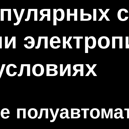
опулярных 
пи электро
условиях
е полуавтома