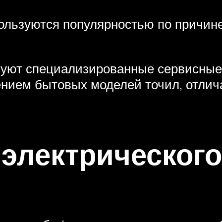
ользуются популярностью по причин
ьзуют специализированные сервисны
влением бытовых моделей точил, отл
электрического