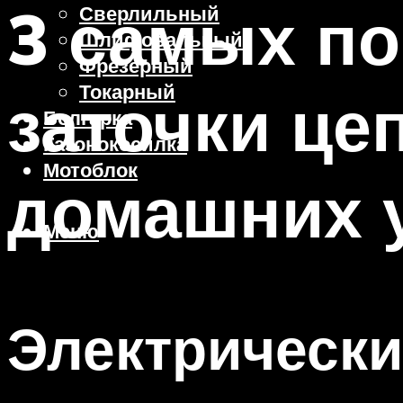
3 самых п
Сверлильный
Шлифовальный
Фрезерный
Токарный
заточки це
Болгарка
Газонокосилка
Мотоблок
домашних 
Меню
Электрически