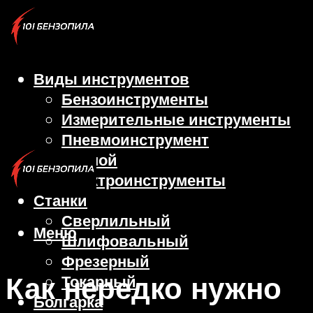
Виды инструментов
Бензоинструменты
Измерительные инструменты
Пневмоинструмент
Ручной
Электроинструменты
Станки
Сверлильный
Меню
Шлифовальный
Фрезерный
Как нередко нужно
Токарный
Болгарка