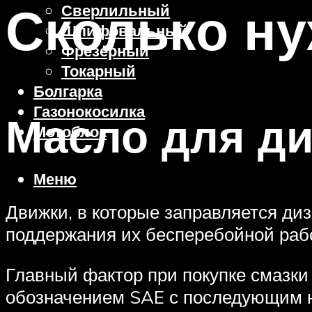
Сколько ну
Сверлильный
Шлифовальный
Фрезерный
Токарный
Болгарка
Газонокосилка
Масло для ди
Мотоблок
Меню
Движки, в которые заправляется диз
поддержания их бесперебойной рабо
Главный фактор при покупке смазки 
обозначением SAE с последующим н