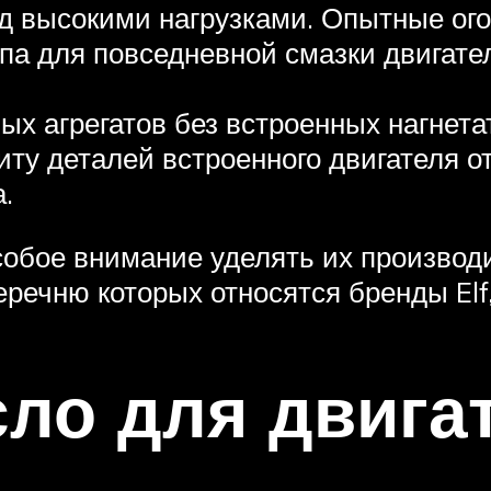
од высокими нагрузками. Опытные ог
ипа для повседневной смазки двигат
ых агрегатов без встроенных нагнет
у деталей встроенного двигателя от
.
собое внимание уделять их производ
ечню которых относятся бренды Elf, L
ло для двига