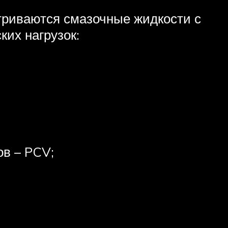
триваются смазочные жидкости с
их нагрузок:
ов – PCV;