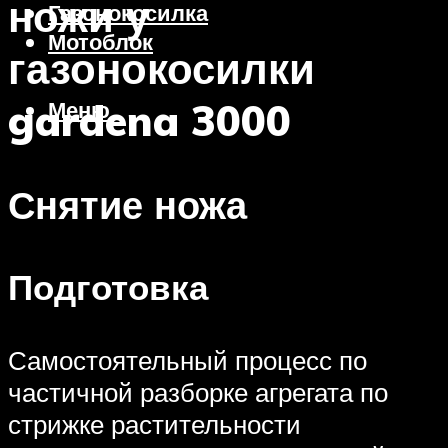
ножи у
Газонокосилка
Мотоблок
газонокосилки
gardena 3000
Меню
Снятие ножа
Подготовка
Самостоятельный процесс по
частичной разборке агрегата по
стрижке растительности