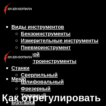
Виды инструментов
Бензоинструменты
Измерительные инструменты
Пневмоинструмент
Ручной
Электроинструменты
Станки
Сверлильный
Меню
Шлифовальный
Фрезерный
Как отрегулировать
Токарный
Болгарка