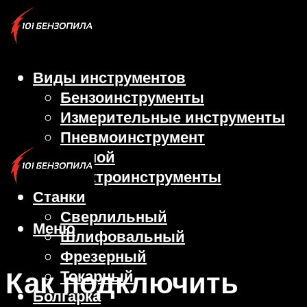
Виды инструментов
Бензоинструменты
Измерительные инструменты
Пневмоинструмент
Ручной
Электроинструменты
Станки
Сверлильный
Меню
Шлифовальный
Фрезерный
Как подключить
Токарный
Болгарка