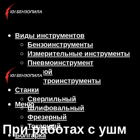
Виды инструментов
Бензоинструменты
Измерительные инструменты
Пневмоинструмент
Ручной
Электроинструменты
Станки
Сверлильный
Меню
Шлифовальный
Фрезерный
При работах с ушм
Токарный
Болгарка