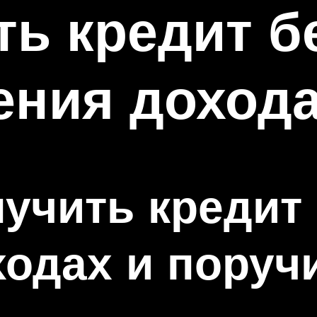
ть кредит б
ения доход
учить кредит 
ходах и поруч