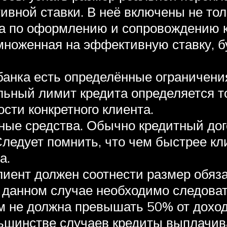
ной ставки. В неё включены не толь
а по оформлению и сопровождению кр
ноженная на эффективную ставку, б
 банка есть определённые ограничен
льный лимит кредита определяется т
сти конкретного клиента.
ные средства. Обычно кредитный дог
Следует помнить, что чем быстрее кл
а.
иент должен соотнести размер обяза
 данном случае необходимо следова
м не должна превышать 50% от доход
льшинстве случаев кредиты выплачи