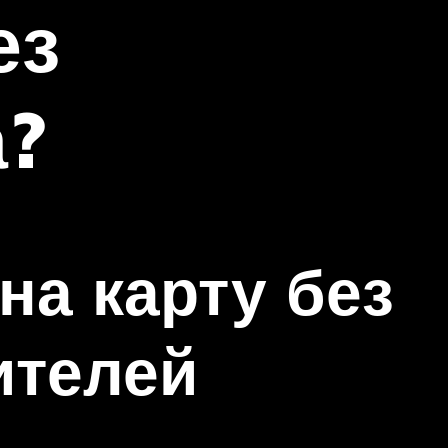
ез
а?
на карту без
ителей