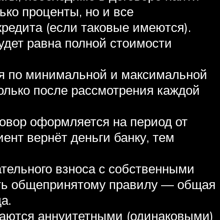
ко проценты, но и все
едита (если таковые имеются).
удет равна полной стоимости
ия по минимальной и максимальной
олько после рассмотрения каждой
овор оформляется на период от
иент вернёт деньги банку, тем
тельного взноса с собственными
ть общепринятому правилу — общая
а.
ваются аннуитетными (одинаковыми)