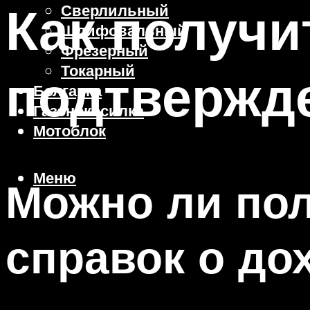
Как получи
Сверлильный
Шлифовальный
Фрезерный
Токарный
подтвержд
Болгарка
Газонокосилка
Мотоблок
Меню
Можно ли пол
справок о до