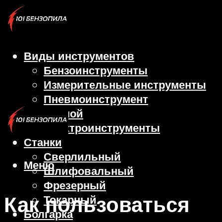
Виды инструментов
Бензоинструменты
Измерительные инструменты
Пневмоинструмент
Ручной
Электроинструменты
Станки
Сверлильный
Меню
Шлифовальный
Фрезерный
Как пользоваться
Токарный
Болгарка