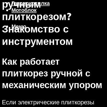
ручным
Газонокосилка
Мотоблок
плиткорезом?
Знакомство с
Меню
инструментом
Как работает
плиткорез ручной с
механическим упором
Если электрические плиткорезы