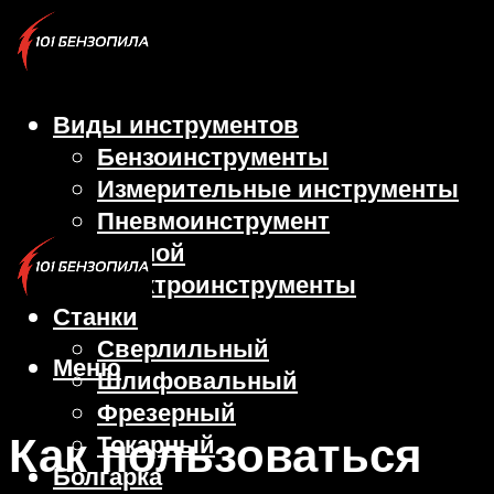
Виды инструментов
Бензоинструменты
Измерительные инструменты
Пневмоинструмент
Ручной
Электроинструменты
Станки
Сверлильный
Меню
Шлифовальный
Фрезерный
Как пользоваться
Токарный
Болгарка