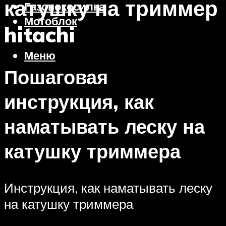
катушку на триммер
Газонокосилка
Мотоблок
hitachi
Меню
Пошаговая
инструкция, как
наматывать леску на
катушку триммера
Инструкция, как наматывать леску
на катушку триммера