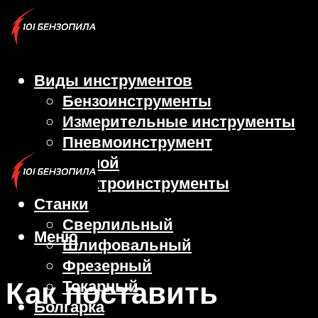
Виды инструментов
Бензоинструменты
Измерительные инструменты
Пневмоинструмент
Ручной
Электроинструменты
Станки
Сверлильный
Меню
Шлифовальный
Фрезерный
Как поставить
Токарный
Болгарка