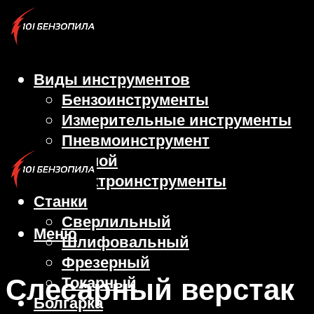
Виды инструментов
Бензоинструменты
Измерительные инструменты
Пневмоинструмент
Ручной
Электроинструменты
Станки
Сверлильный
Меню
Шлифовальный
Фрезерный
Слесарный верстак
Токарный
Болгарка