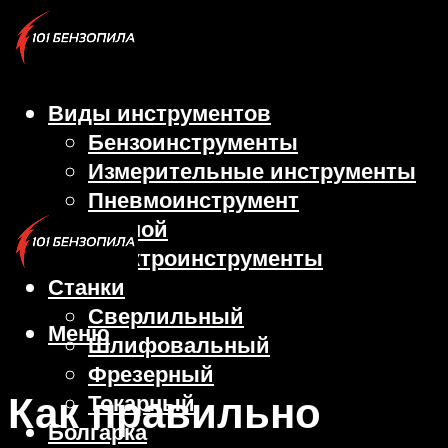
Виды инструментов
Бензоинструменты
Измерительные инструменты
Пневмоинструмент
Ручной
Электроинструменты
Станки
Сверлильный
Меню
Шлифовальный
Фрезерный
Как правильно
Токарный
Болгарка