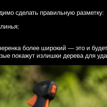
димо сделать правильную разметку:
клинья;
черенка более широкий — это и буде
рые покажут излишки дерева для уда