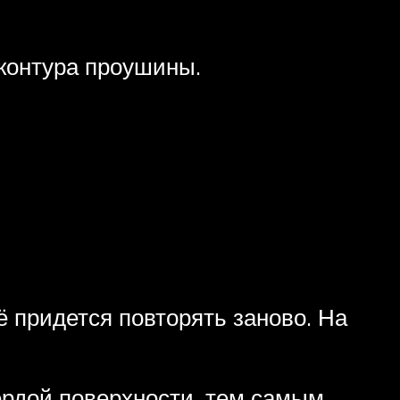
 контура проушины.
сё придется повторять заново. На
ердой поверхности, тем самым