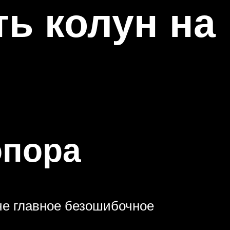
ь колун на
опора
аче главное безошибочное