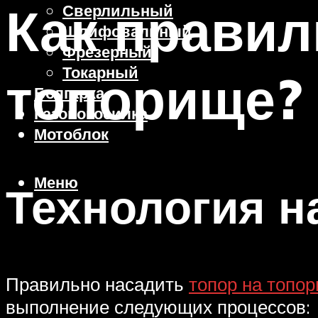
Как правил
Сверлильный
Шлифовальный
Фрезерный
Токарный
топорище?
Болгарка
Газонокосилка
Мотоблок
Меню
Технология н
Правильно насадить
топор на топо
выполнение следующих процессов: