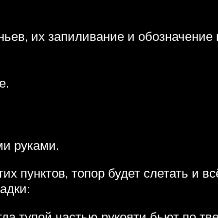
ньев, их запиливание и обозначение
е.
ми руками.
их пунктов, топор будет слетать и в
адки:
да тупой частью рукояти бьют по тв