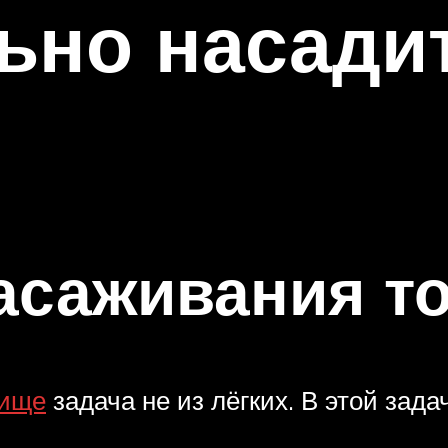
ьно насадит
асаживания т
рище
задача не из лёгких. В этой зад