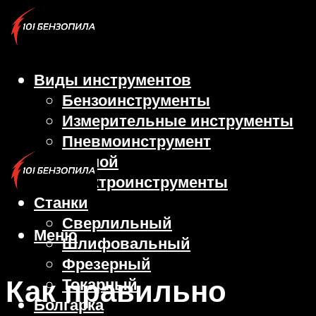
Виды инструментов
Бензоинструменты
Измерительные инструменты
Пневмоинструмент
Ручной
Электроинструменты
Станки
Сверлильный
Меню
Шлифовальный
Фрезерный
Как правильно
Токарный
Болгарка