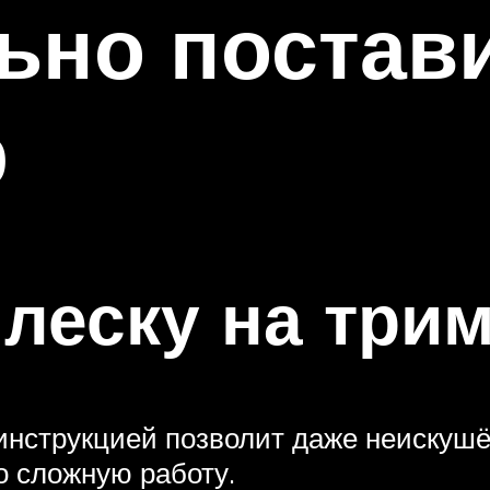
ьно постав
р
 леску на три
нструкцией позволит даже неискушё
о сложную работу.