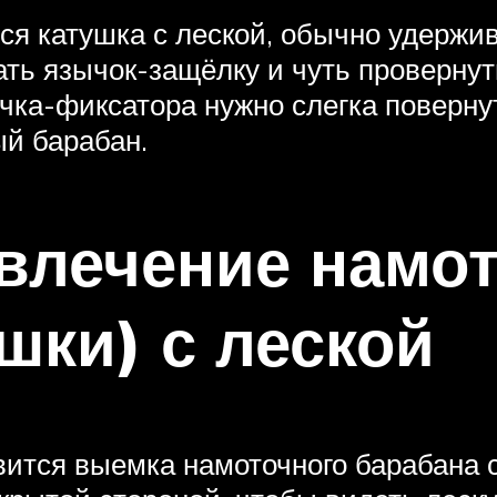
ся катушка с леской, обычно удержив
ть язычок-защёлку и чуть провернуть
ка-фиксатора нужно слегка повернут
й барабан.
звлечение намо
шки) с леской
тся выемка намоточного барабана с