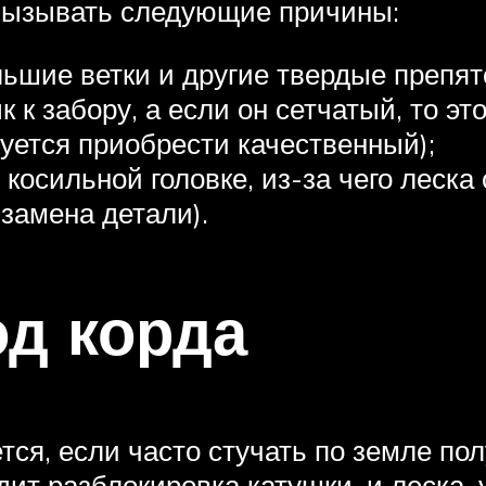
т вызывать следующие причины:
льшие ветки и другие твердые препят
к к забору, а если он сетчатый, то э
дуется приобрести качественный);
осильной головке, из-за чего леска 
замена детали).
д корда
тся, если часто стучать по земле по
ит разблокировка катушки, и леска,