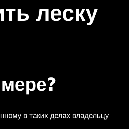
ить леску
ммере?
нному в таких делах владельцу