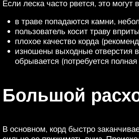
Если леска часто рвется, это могу
в траве попадаются камни, небо
пользователь косит траву вприты
плохое качество корда (рекомен
изношены выходные отверстия в к
обрывается (потребуется полная 
Большой расхо
В основном, корд быстро заканчивае
сильно ее прижимать вниз. Происход