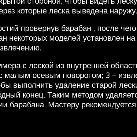
ткрытой стороной, чтобы видеть леску
ерез которые леска выведена наружу
стий провернув барабан , после чего
ан некоторых моделей установлен на
извлечению.
ера с леской из внутренней области 
о с малым осевым поворотом; 3 – изв
обы выполнить удаление старой лески
одный конец. Таким методом удаляет
ции барабана. Мастеру рекомендуется