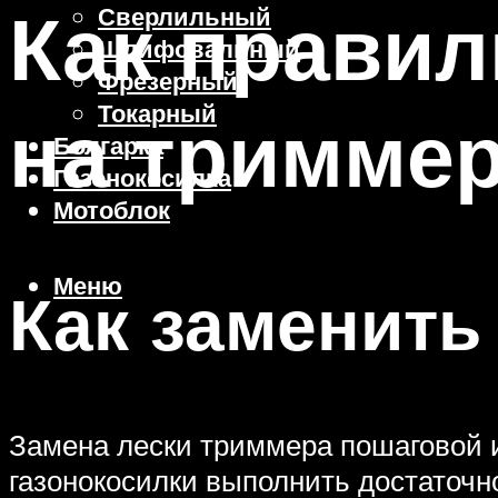
Как правил
Сверлильный
Шлифовальный
Фрезерный
Токарный
на тримме
Болгарка
Газонокосилка
Мотоблок
Меню
Как заменить
Замена лески триммера пошаговой и
газонокосилки выполнить достаточн