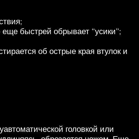
ствия;
то еще быстрей обрывает “усики”;
стирается об острые края втулок и
луавтоматической головкой или
 удлиняясь, обрезается ножом. Еще