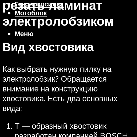
резать ламинат
Газонокосилка
Мотоблок
электролобзиком
Меню
Вид хвостовика
Как выбрать нужную пилку на
электролобзик? Обращается
внимание на конструкцию
хвостовика. Есть два основных
вида:
Т — образный хвостовик
разработан компанией BOSCH.