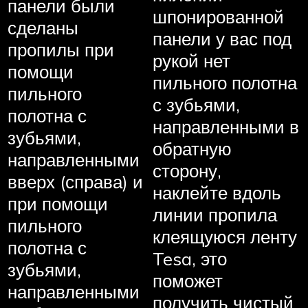
панели были
шпонированной
сделаны
панели у вас под
пропилы при
рукой нет
помощи
пильного полотна
пильного
с зубьями,
полотна с
направленными в
зубьями,
обратную
направленными
сторону,
вверх (справа) и
наклейте вдоль
при помощи
линии пропила
пильного
клеящуюся ленту
полотна с
Tesa, это
зубьями,
поможет
направленными
получить чистый