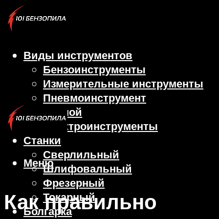
Виды инструментов
Бензоинструменты
Измерительные инструменты
Пневмоинструмент
Ручной
Электроинструменты
Станки
Сверлильный
Меню
Шлифовальный
Фрезерный
Как правильно
Токарный
Болгарка