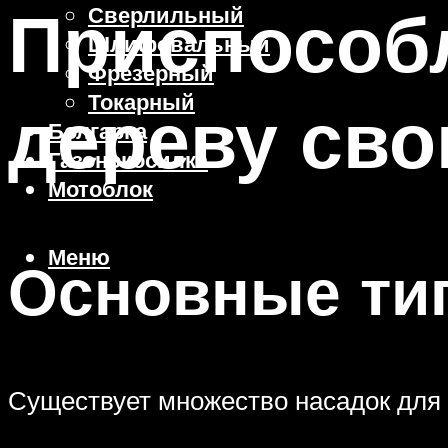
Приспособ
Сверлильный
Шлифовальный
Фрезерный
Токарный
дереву сво
Болгарка
Газонокосилка
Мотоблок
Меню
Основные ти
Существует множество насадок для