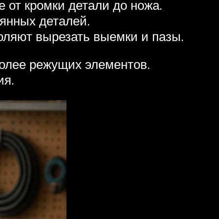
от кромки детали до ножа.
вянных деталей.
оляют вырезать выемки и пазы.
более режущих элементов.
ия.